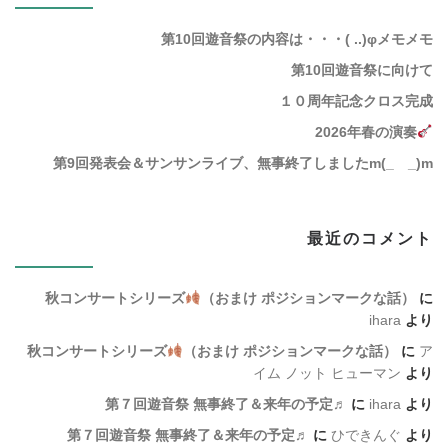
第10回遊音祭の内容は・・・( ..)φメモメモ
第10回遊音祭に向けて
１０周年記念クロス完成
2026年春の演奏
第9回発表会＆サンサンライブ、無事終了しましたm(_ _)m
最近のコメント
秋コンサートシリーズ
（おまけ ポジションマークな話）
に
ihara
より
秋コンサートシリーズ
（おまけ ポジションマークな話）
に
ア
イム ノット ヒューマン
より
第７回遊音祭 無事終了＆来年の予定♬
に
ihara
より
第７回遊音祭 無事終了＆来年の予定♬
に
ひできんぐ
より