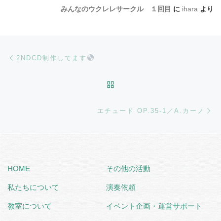
みんなのウクレレサークル １回目
に
ihara
より
Post navigation
Previous post
2NDCD制作してます
BACK TO POST LIST
Ne
エチュード OP.35-1／A.カーノ
HOME
その他の活動
私たちについて
演奏依頼
教室について
イベント企画・運営サポート