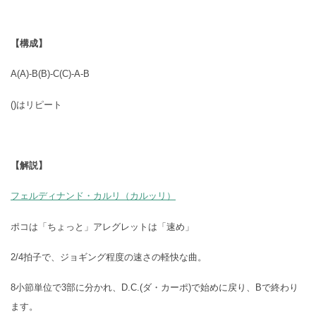
【構成】
A(A)-B(B)-C(C)-A-B
()はリピート
【解説】
フェルディナンド・カルリ（カルッリ）
ポコは「ちょっと」アレグレットは「速め」
2/4拍子で、ジョギング程度の速さの軽快な曲。
8小節単位で3部に分かれ、D.C.(ダ・カーポ)で始めに戻り、Bで終わり
ます。