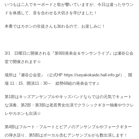
いつもは二人でキーボードと歌が響いていますが、今日は違ったサウン
ドを体感して、音を合わせる大切さを学びました！
本番ではカホンの生徒さんも加わるので、お楽しみに！
3/1 日曜日に開催される『第9回発表会＆サンサンライブ』は瀬谷公会
堂で開催されます☆
場所は『瀬谷公会堂』（公式HP https://seyakokaido.hall-info.jp/）、開
場 11：15、開演11：30～ 総勢68組の発表会です♫
第1部はキッズアンサンブルやキッズバンドならではの元気でキュート
な演奏、第2部・第3部は老若男女出演でクラシックギター独奏やウクレ
レやカホンも出演☆
第4部はフルート・フルートとピアノのアンサンブルやフォークギター
の弾き語り、第5部はボーカル含むアンサンブルがも数出演します！