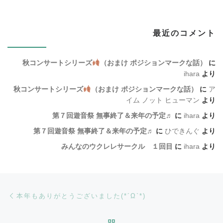
最近のコメント
秋コンサートシリーズ
（おまけ ポジションマークな話）
に
ihara
より
秋コンサートシリーズ
（おまけ ポジションマークな話）
に
ア
イム ノット ヒューマン
より
第７回遊音祭 無事終了＆来年の予定♬
に
ihara
より
第７回遊音祭 無事終了＆来年の予定♬
に
ひできんぐ
より
みんなのウクレレサークル １回目
に
ihara
より
Post navigation
Previous post
本年もありがとうございました(*´Ω`*)
BACK TO POST LIST