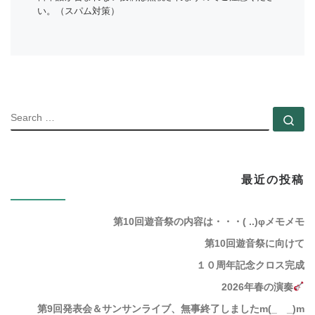
い。（スパム対策）
SEARC
Se
最近の投稿
第10回遊音祭の内容は・・・( ..)φメモメモ
第10回遊音祭に向けて
１０周年記念クロス完成
2026年春の演奏
第9回発表会＆サンサンライブ、無事終了しましたm(_ _)m