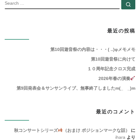
SEARC
Se
最近の投稿
第10回遊音祭の内容は・・・( ..)φメモメモ
第10回遊音祭に向けて
１０周年記念クロス完成
2026年春の演奏
第9回発表会＆サンサンライブ、無事終了しましたm(_ _)m
最近のコメント
秋コンサートシリーズ
（おまけ ポジションマークな話）
に
ihara
より