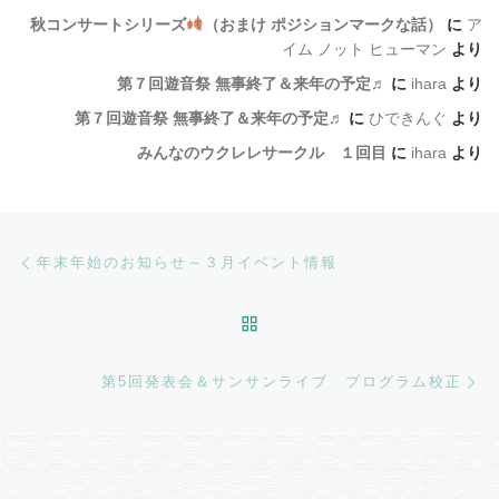
秋コンサートシリーズ
（おまけ ポジションマークな話）
に
ア
イム ノット ヒューマン
より
第７回遊音祭 無事終了＆来年の予定♬
に
ihara
より
第７回遊音祭 無事終了＆来年の予定♬
に
ひできんぐ
より
みんなのウクレレサークル １回目
に
ihara
より
Post navigation
Previous post
年末年始のお知らせ～３月イベント情報
BACK TO POST LIST
Ne
第5回発表会＆サンサンライブ プログラム校正