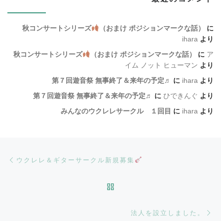
秋コンサートシリーズ
（おまけ ポジションマークな話）
に
ihara
より
秋コンサートシリーズ
（おまけ ポジションマークな話）
に
ア
イム ノット ヒューマン
より
第７回遊音祭 無事終了＆来年の予定♬
に
ihara
より
第７回遊音祭 無事終了＆来年の予定♬
に
ひできんぐ
より
みんなのウクレレサークル １回目
に
ihara
より
Post navigation
Previous post
ウクレレ＆ギターサークル新規募集
BACK TO POST LIST
Ne
法人を設立しました。