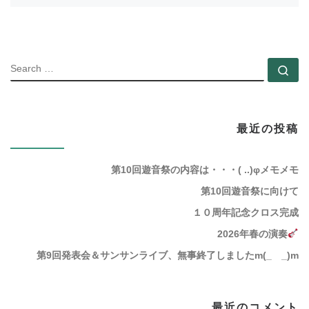
SEARC
Se
最近の投稿
第10回遊音祭の内容は・・・( ..)φメモメモ
第10回遊音祭に向けて
１０周年記念クロス完成
2026年春の演奏
第9回発表会＆サンサンライブ、無事終了しましたm(_ _)m
最近のコメント