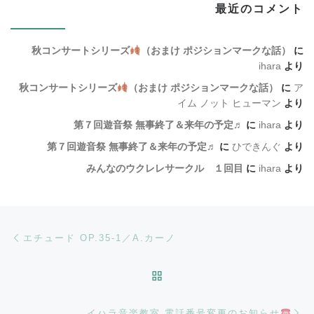
最近のコメント
秋コンサートシリーズ
（おまけ ポジションマークな話）
に
ihara
より
秋コンサートシリーズ
（おまけ ポジションマークな話）
に
ア
イム ノット ヒューマン
より
第７回遊音祭 無事終了＆来年の予定♬
に
ihara
より
第７回遊音祭 無事終了＆来年の予定♬
に
ひできんぐ
より
みんなのウクレレサークル １回目
に
ihara
より
Post navigation
Previous post
エチュード OP.35-1／A.カーノ
BACK TO POST LIST
Ne
イハラ音楽教室 電話番号変更のお知らせ