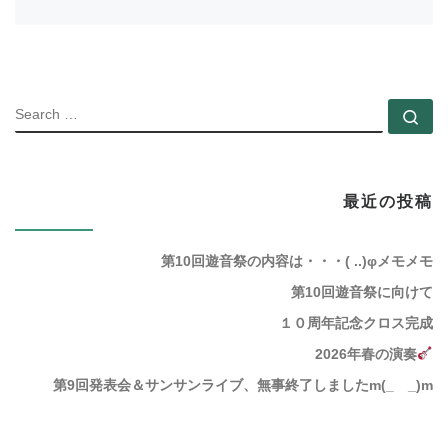
SEARC
Se
最近の投稿
第10回遊音祭の内容は・・・( ..)φメモメモ
第10回遊音祭に向けて
１０周年記念クロス完成
2026年春の演奏
第9回発表会＆サンサンライブ、無事終了しましたm(_ _)m