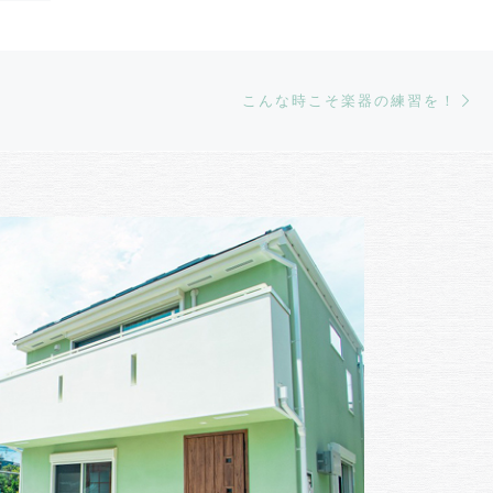
Ne
こんな時こそ楽器の練習を！