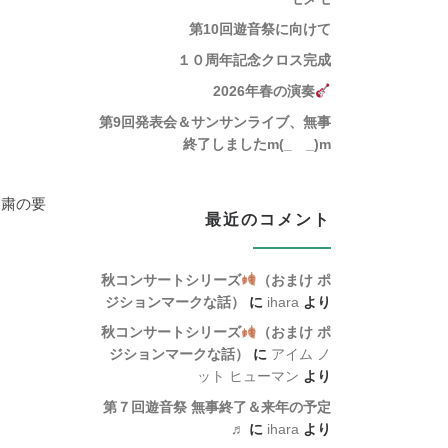
第10回遊音祭に向けて
１０周年記念クロス完成
2026年春の演奏
第9回発表会＆サンサンライブ、無事
終了しましたm(_ _)m
自粛の要
最近のコメント
秋コンサートシリーズ
（おまけ ポ
ジションマークな話）
に
ihara
より
秋コンサートシリーズ
（おまけ ポ
ジションマークな話）
に
アイム ノ
ット ヒューマン
より
第７回遊音祭 無事終了＆来年の予定
♬
に
ihara
より