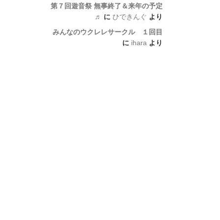
第７回遊音祭 無事終了＆来年の予定
♬
に
ひできんぐ
より
みんなのウクレレサークル １回目
に
ihara
より