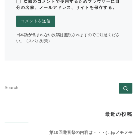
次回のコメントで使用するためブラウザーに自
分の名前、メールアドレス、サイトを保存する。
日本語が含まれない投稿は無視されますのでご注意くださ
い。（スパム対策）
SEARC
Se
最近の投稿
第10回遊音祭の内容は・・・( ..)φメモメモ