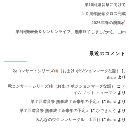
第10回遊音祭に向けて
１０周年記念クロス完成
2026年春の演奏
第9回発表会＆サンサンライブ、無事終了しましたm(_ _)m
最近のコメント
秋コンサートシリーズ
（おまけ ポジションマークな話）
に
ihara
より
秋コンサートシリーズ
（おまけ ポジションマークな話）
に
ア
イム ノット ヒューマン
より
第７回遊音祭 無事終了＆来年の予定♬
に
ihara
より
第７回遊音祭 無事終了＆来年の予定♬
に
ひできんぐ
より
みんなのウクレレサークル １回目
に
ihara
より