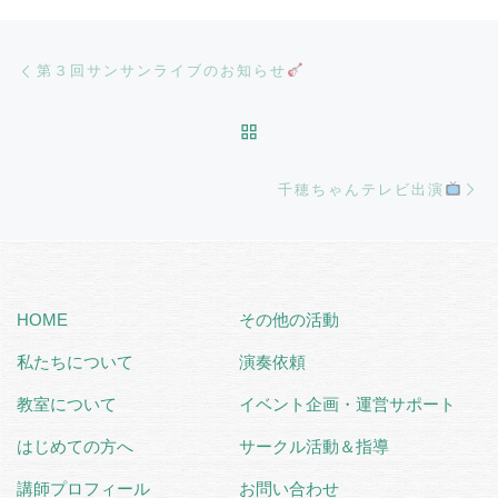
Post navigation
Previous post
第３回サンサンライブのお知らせ
BACK TO POST LIST
Ne
千穂ちゃんテレビ出演
HOME
その他の活動
私たちについて
演奏依頼
教室について
イベント企画・運営サポート
はじめての方へ
サークル活動＆指導
講師プロフィール
お問い合わせ