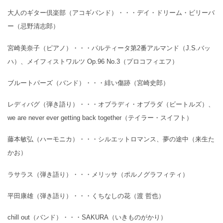
大人のギター倶楽部（アコギバンド）・・・デイ・ドリーム・ビリーバ
ー（忌野清志郎）
宮崎美奈子（ピアノ）・・・パルティータ第2番アルマンド（J.S.バッ
ハ）、メイフィストワルツ Op.96 No.3（プロコフィエフ）
ブルートパーズ（バンド）・・・緋い傷跡（宮崎史郎）
レディバグ（弾き語り）・・・オブラディ・オブラダ（ビートルズ）、
we are never ever getting back together（テイラー・スイフト）
藤本敏弘（ハーモニカ）・・・シルエットロマンス、夢の途中（来生た
かお）
ラサラス（弾き語り）・・・メリッサ（ポルノグラフィティ）
平田康雄（弾き語り）・・・くちなしの花（渡 哲也）
chill out（バンド）・・・SAKURA（いきものがかり）