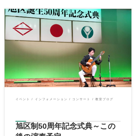
こんにちは、イハラ音楽教室の伊原鉄朗です。 だいぶご無沙汰
の投稿になってしまいました。 先日行われま […]
イベント
インフォメーション
コンサート
教室ブログ
旭区制50周年記念式典～この