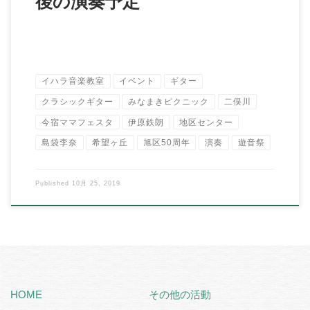
後の演奏予定
イハラ音楽教室
イベント
ギター
クラシックギター
みなまきピクニック
二俣川
今宿ママフェスタ
伊原鉄朗
地区センター
島袋李奈
希望ヶ丘
旭区50周年
演奏
遊音祭
Published
10月 25, 2019
HOME
その他の活動