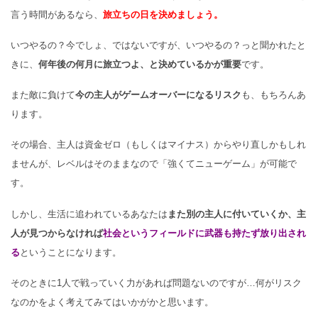
言う時間があるなら、
旅立ちの日を決めましょう。
いつやるの？今でしょ、ではないですが、いつやるの？
っと聞かれたと
きに、
何年後の何月に旅立つよ、
と決めているかが重要
です。
また敵に負けて
今の主人がゲームオーバーになるリスク
も、もちろんあ
ります。
その場合、主人は資金ゼロ（もしくはマイナス）からやり直しかもしれ
ませんが、レベルはそのままなので「強くてニューゲーム」が可能で
す。
しかし、生活に追われているあなたは
また別の主人に付いていくか、
主
人が見つからなければ
社会というフィールドに武器も持たず放り
出され
る
ということになります。
そのときに1人で戦っていく力があれば問題ないのですが…何がリスク
なのかをよく考えてみてはいかがかと思います。