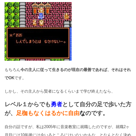
もちろん
今の主人に従って生きるのが現在の最善であれば、それは
それ
でOK
です。
しかし、その主人から賢者になるくらいまで学び終えたなら、
レベル１からでも
勇者
として自分の足で歩いた方
が、
足枷もなくはるかに自由
な
のです。
自分の話ですが、私は2005年に音楽教室に就職したのですが、
就職2ヶ
月目には10年後には今いるところにはいないかもな、
となんとなく決め