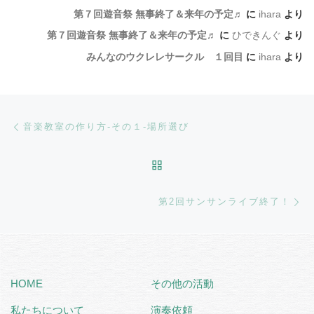
第７回遊音祭 無事終了＆来年の予定♬
に
ihara
より
第７回遊音祭 無事終了＆来年の予定♬
に
ひできんぐ
より
みんなのウクレレサークル １回目
に
ihara
より
Post navigation
Previous post
音楽教室の作り方-その１‐場所選び
BACK TO POST LIST
Ne
第2回サンサンライブ終了！
HOME
その他の活動
私たちについて
演奏依頼