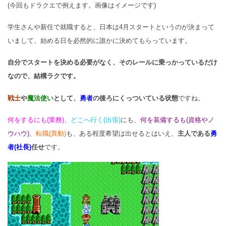
(今回もドラクエで例えます。画像はイメージです)
学生さんや新任で就職すると、
日本は4月スタートというのが決まって
いまして、
始める日を必然的に誰かに決めてもらっています。
自分でスタートを決める必要がなく、そのレールに乗っかっているだけ
なので、結構ラクです。
戦士
や
魔法使い
として、
勇者
の後ろにくっついている状態
ですね。
何をするにも(業務)
、
どこへ行く(出張)
にも、
何を装備するも(
資格やノ
ウハウ)
、
転職(異動)
も、ある程度希望は出せるとはいえ、
主人である
勇
者(社長)
任せ
です。