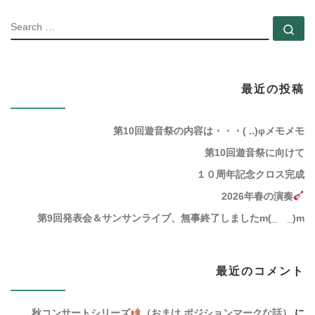
SEARC
Se
最近の投稿
第10回遊音祭の内容は・・・( ..)φメモメモ
第10回遊音祭に向けて
１０周年記念クロス完成
2026年春の演奏
第9回発表会＆サンサンライブ、無事終了しましたm(_ _)m
最近のコメント
秋コンサートシリーズ
（おまけ ポジションマークな話）
に