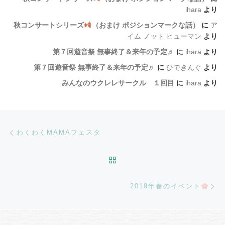
ihara
より
秋コンサートシリーズ
（おまけ ポジションマークな話）
に
ア
イム ノット ヒューマン
より
第７回遊音祭 無事終了＆来年の予定♬
に
ihara
より
第７回遊音祭 無事終了＆来年の予定♬
に
ひできんぐ
より
みんなのウクレレサークル １回目
に
ihara
より
Post navigation
Previous post
わくわくMAMAフェスタ
BACK TO POST LIST
Ne
2019年春のイベント