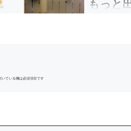
もっと
演
ハラ音楽教
 […]
こんにちは、イハラ音
室の伊原鉄朗です。 […
付いている欄は必須項目です