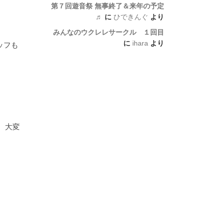
第７回遊音祭 無事終了＆来年の予定
♬
に
ひできんぐ
より
みんなのウクレレサークル １回目
に
ihara
より
ッフも
、大変