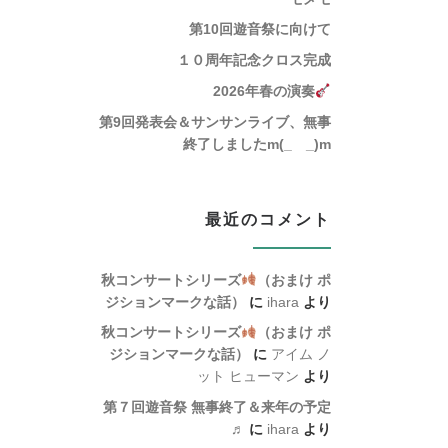
第10回遊音祭に向けて
１０周年記念クロス完成
2026年春の演奏
第9回発表会＆サンサンライブ、無事
終了しましたm(_ _)m
最近のコメント
秋コンサートシリーズ
（おまけ ポ
ジションマークな話）
に
ihara
より
秋コンサートシリーズ
（おまけ ポ
ジションマークな話）
に
アイム ノ
ット ヒューマン
より
第７回遊音祭 無事終了＆来年の予定
♬
に
ihara
より