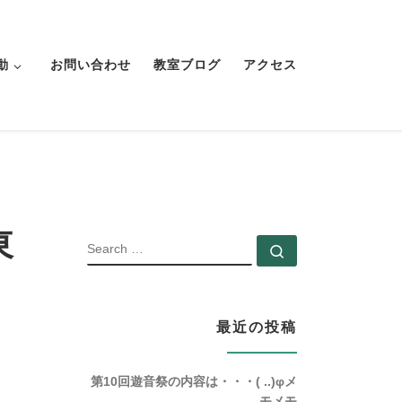
動
お問い合わせ
教室ブログ
アクセス
東
SEARCH
Search …
最近の投稿
第10回遊音祭の内容は・・・( ..)φメ
モメモ