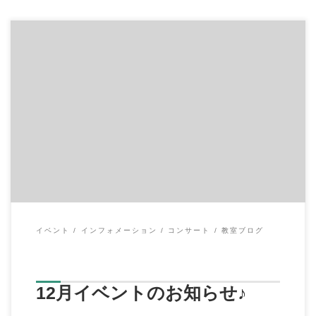
◆12月2日（土）
「わくわくmamaフェスタ」 場所：旭公会堂
時間：10:00～14:00 ☆ […]
イベント
インフォメーション
コンサート
教室ブログ
12月イベントのお知らせ♪