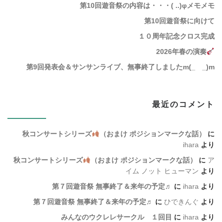
第10回遊音祭の内容は・・・( ..)φメモメモ
第10回遊音祭に向けて
１０周年記念クロス完成
2026年春の演奏
第9回発表会＆サンサンライブ、無事終了しましたm(_ _)m
最近のコメント
秋コンサートシリーズ
（おまけ ポジションマークな話）
に
ihara
より
秋コンサートシリーズ
（おまけ ポジションマークな話）
に
ア
イム ノット ヒューマン
より
第７回遊音祭 無事終了＆来年の予定♬
に
ihara
より
第７回遊音祭 無事終了＆来年の予定♬
に
ひできんぐ
より
みんなのウクレレサークル １回目
に
ihara
より