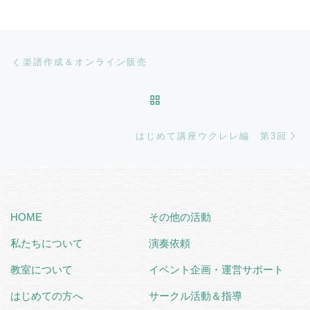
Post navigation
Previous post
楽譜作成＆オンライン販売
BACK TO POST LIST
Ne
はじめて講座ウクレレ編 第3回
HOME
その他の活動
私たちについて
演奏依頼
教室について
イベント企画・運営サポート
はじめての方へ
サークル活動＆指導