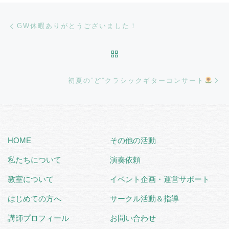
Post navigation
Previous post
GW休暇ありがとうございました！
BACK TO POST LIST
Ne
初夏の”ど”クラシックギターコンサート
HOME
その他の活動
私たちについて
演奏依頼
教室について
イベント企画・運営サポート
はじめての方へ
サークル活動＆指導
講師プロフィール
お問い合わせ