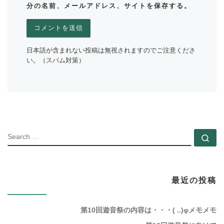
分の名前、メールアドレス、サイトを保存する。
日本語が含まれない投稿は無視されますのでご注意くださ
い。（スパム対策）
SEARC
Se
最近の投稿
第10回遊音祭の内容は・・・( ..)φメモメモ