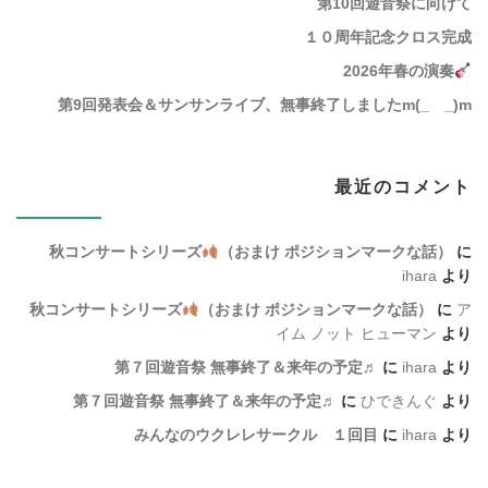
第10回遊音祭に向けて
１０周年記念クロス完成
2026年春の演奏
第9回発表会＆サンサンライブ、無事終了しましたm(_ _)m
最近のコメント
秋コンサートシリーズ
（おまけ ポジションマークな話）
に
ihara
より
秋コンサートシリーズ
（おまけ ポジションマークな話）
に
ア
イム ノット ヒューマン
より
第７回遊音祭 無事終了＆来年の予定♬
に
ihara
より
第７回遊音祭 無事終了＆来年の予定♬
に
ひできんぐ
より
みんなのウクレレサークル １回目
に
ihara
より