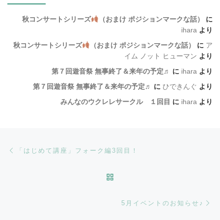
秋コンサートシリーズ
（おまけ ポジションマークな話）
に
ihara
より
秋コンサートシリーズ
（おまけ ポジションマークな話）
に
ア
イム ノット ヒューマン
より
第７回遊音祭 無事終了＆来年の予定♬
に
ihara
より
第７回遊音祭 無事終了＆来年の予定♬
に
ひできんぐ
より
みんなのウクレレサークル １回目
に
ihara
より
Post navigation
Previous post
「はじめて講座」フォーク編3回目！
BACK TO POST LIST
Ne
5月イベントのお知らせ♪