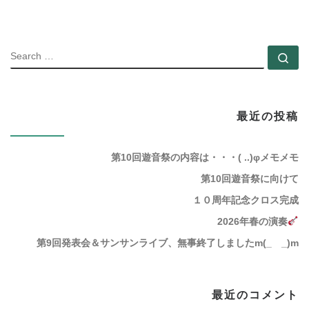
SEARC
Se
最近の投稿
第10回遊音祭の内容は・・・( ..)φメモメモ
第10回遊音祭に向けて
１０周年記念クロス完成
2026年春の演奏
第9回発表会＆サンサンライブ、無事終了しましたm(_ _)m
最近のコメント