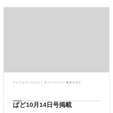
「ぱど」瀬谷・いずみ野線エリアに掲載させて頂きました！ ３
号連続になりますので、この後 […]
インフォメーション
キャンペーン
教室ブログ
ぱど10月14日号掲載