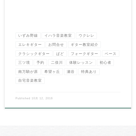
いずみ野線
イハラ音楽教室
ウクレレ
エレキギター
お問合せ
ギター教室紹介
クラシックギター
ぱど
フォークギター
ベース
三ツ境
予約
二俣川
体験レッスン
初心者
南万騎が原
希望ヶ丘
瀬谷
特典あり
自宅音楽教室
Published
10月 12, 2016