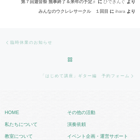
第７回遊音祭 無事終了＆来年の予定♬
に
ひできんぐ
より
みんなのウクレレサークル １回目
に
ihara
より
Post navigation
Previous post
臨時休業のお知らせ
BACK TO POST LIST
Ne
「はじめて講座」ギター編 予約フォーム
HOME
その他の活動
私たちについて
演奏依頼
教室について
イベント企画・運営サポート