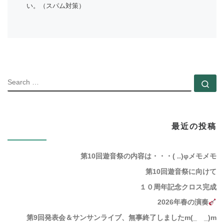
い。（スパム対策）
SEARC
Se
最近の投稿
第10回遊音祭の内容は・・・( ..)φメモメモ
第10回遊音祭に向けて
１０周年記念クロス完成
2026年春の演奏
第9回発表会＆サンサンライブ、無事終了しましたm(_ _)m