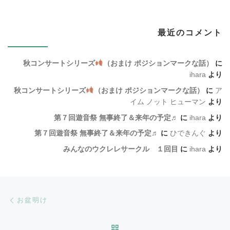
最近のコメント
秋コンサートシリーズ
（おまけ ポジションマークな話）
に
ihara
より
秋コンサートシリーズ
（おまけ ポジションマークな話）
に
ア
イム ノット ヒューマン
より
第７回遊音祭 無事終了＆来年の予定♬
に
ihara
より
第７回遊音祭 無事終了＆来年の予定♬
に
ひできんぐ
より
みんなのウクレレサークル １回目
に
ihara
より
Post navigation
Previous post
お盆明け
BACK TO POST LIST