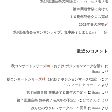
第10回遊音祭の内容は・・・( ..)φメモメモ
第10回遊音祭に向けて
１０周年記念クロス完成
2026年春の演奏
第9回発表会＆サンサンライブ、無事終了しましたm(_ _)m
最近のコメント
秋コンサートシリーズ
（おまけ ポジションマークな話）
に
ihara
より
秋コンサートシリーズ
（おまけ ポジションマークな話）
に
ア
イム ノット ヒューマン
より
第７回遊音祭 無事終了＆来年の予定♬
に
ihara
より
第７回遊音祭 無事終了＆来年の予定♬
に
ひできんぐ
より
みんなのウクレレサークル １回目
に
ihara
より