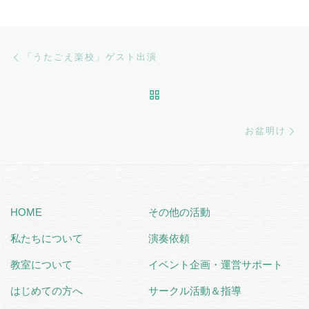
Post navigation
Previous post
「うたごえ楽校」ゲスト出演
BACK TO POST LIST
Ne
お盆明け
HOME
その他の活動
私たちについて
演奏依頼
教室について
イベント企画・運営サポート
はじめての方へ
サークル活動＆指導