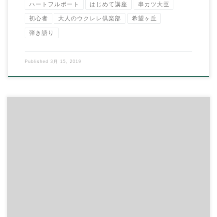
ハートフルポート
はじめて講座
串カツ大臣
初心者
大人のウクレレ倶楽部
希望ヶ丘
弾き語り
Published
3月 15, 2019
◆5月8日（火） 「親子でリズム遊び」 場所：ハートフル・ポ
ート 毎月第1火曜 10: […]