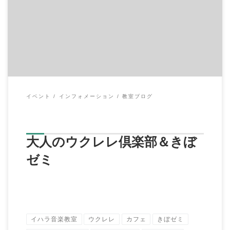
こんにちは！ イハラ音楽教室の伊原鉄朗です。 昨日は、毎月第
２木曜１５：００～定期開催している 大人 […]
イベント
インフォメーション
教室ブログ
大人のウクレレ倶楽部＆きぼ
ゼミ
イハラ音楽教室
ウクレレ
カフェ
きぼゼミ