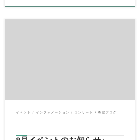
◆8月19日（土） 場所：イハラ音楽教室 10:00～ギターアンサン
ブル 参加費：大人￥1,500、 […]
イベント
インフォメーション
コンサート
教室ブログ
8月イベントのお知らせ♪