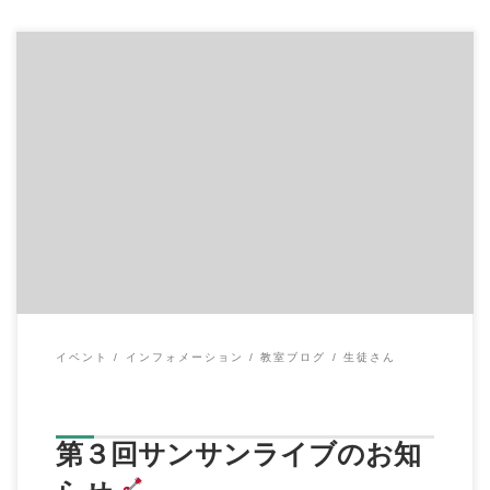
こんにちは、イハラ音楽教室の伊原鉄朗です。 毎年恒例となっ
てきました 第３回サンサンライブを開催しま […]
イベント
インフォメーション
教室ブログ
生徒さん
第３回サンサンライブのお知