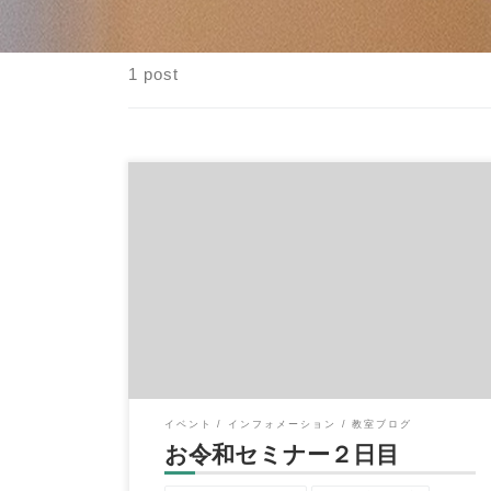
1 post
こんにちは、イハラ音楽教室の伊原鉄朗で
す。 引き続き「イハラ音楽教室３周年お令和
セミナ […]
イベント
インフォメーション
教室ブログ
お令和セミナー２日目