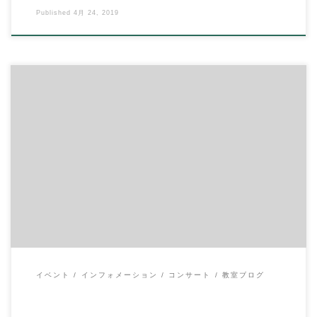
Published
4月 24, 2019
◆8月19日（土） 場所：イハラ音楽教室 10:00～ギターアンサン
ブル 参加費：大人￥1,500、 […]
イベント
インフォメーション
コンサート
教室ブログ