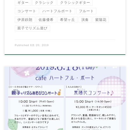
ギター
クラシック
クラシックギター
コンサート
ハートフルポート
フルート
伊原鉄朗
佐藤優希
希望ヶ丘
演奏
紫陽花
親子でリズム遊び
Published
6月 20, 2019
こんにちは。 イハラ音楽教室の伊原鉄朗です。 すっかり春から
初夏の陽気ですね
新生活にも慣れて、色 […]