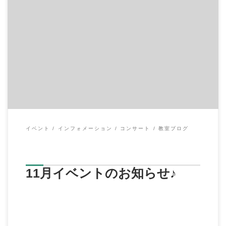
◆11月7日（火） 「親子でリズム遊び」 場所：ハートフル・ポー
ト 毎月第1火曜 10:00～11: […]
イベント
インフォメーション
コンサート
教室ブログ
11月イベントのお知らせ♪