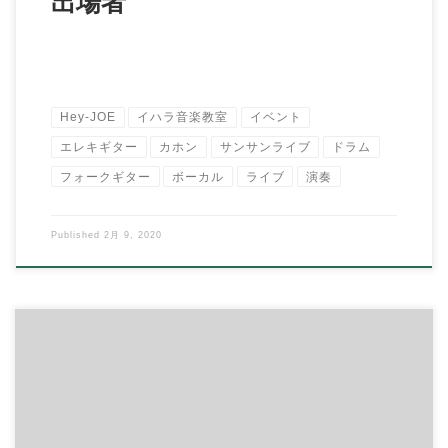
出場者
Hey-JOE
イハラ音楽教室
イベント
エレキギター
カホン
サンサンライブ
ドラム
フォークギター
ボーカル
ライブ
演奏
Published
2月 9, 2020
こんにちは、イハラ音楽教室の伊原鉄朗です。 毎年恒例となっ
てきました 第３回サンサンライブを開催しま […]