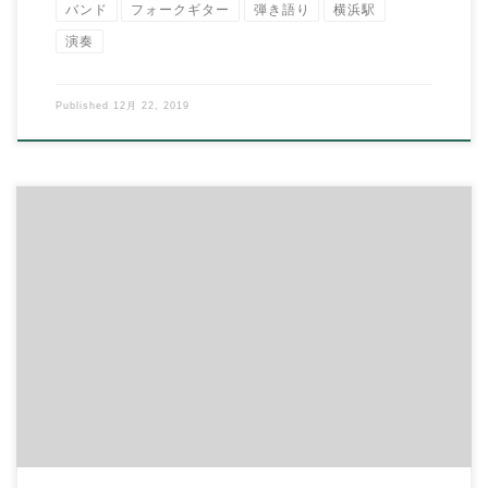
バンド
フォークギター
弾き語り
横浜駅
演奏
Published
12月 22, 2019
イハラ音楽教室では 月に１回のサークル活動を、各地で開催し
ています
どのサークルも、初心者大歓迎で […]