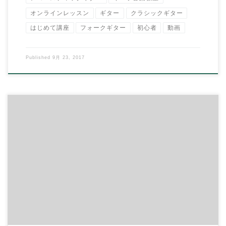
オンラインレッスン
ギター
クラシックギター
はじめて講座
フォークギター
初心者
動画
Published
9月 23, 2017
◆9月5日（火） 「親子でリズム遊び」 場所：ハートフル・ポー
ト 毎月第1火曜 10:00～11:3 […]