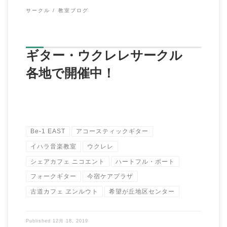
サークル
教室ブログ
ギター・ウクレレサークル
各地で開催中！
Be-1 EAST
アコースティックギター
イハラ音楽教室
ウクレレ
シェアカフェ ニコエント
ハートフル・ポート
フォークギター
今宿ケアプラザ
古道カフェ ヱンルウト
希望が丘地区センター
Published
12月 18, 2019