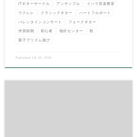
ITギターサークル
アンサンブル
イハラ音楽教室
ウクレレ
クラシックギター
ハートフルポート
バレンタインコンサート
フォークギター
伊原鉄朗
初心者
地区センター
歌
親子でリズム遊び
Published
1月 30, 2018
あけましておめでとうございます
イハラ音楽教室は5日より営
業スタートさせて頂いております。 本年も […]