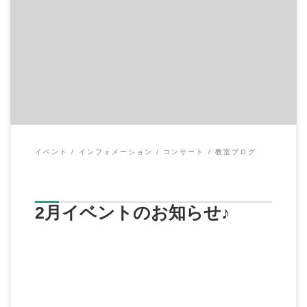
早いものでもう2月に突入ですね。 今月は鉄朗先生の演奏イベン
トがあります
◆2月4日（日）
「C […]
イベント
インフォメーション
コンサート
教室ブログ
2月イベントのお知らせ♪