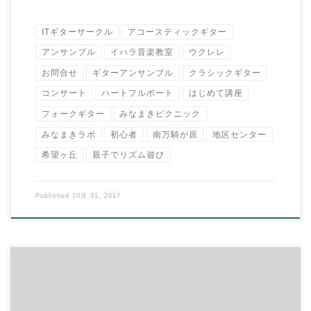
ITギターサークル
アコースティックギター
アンサンブル
イハラ音楽教室
ウクレレ
お問合せ
ギターアンサンブル
クラシックギター
コンサート
ハートフルポート
はじめて講座
フォークギター
みなまきピクニック
みなまきラボ
初心者
南万騎が原
地区センター
希望ヶ丘
親子でリズム遊び
Published
10月 31, 2017