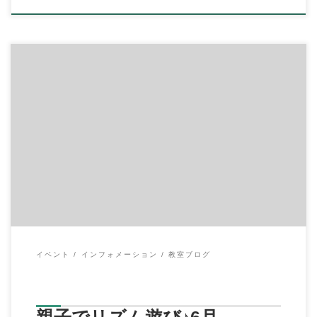
6月5日(火)は 月に1回の「親子でリズム遊び」
初めての方から
常連の方まで、計5組の親子さんが遊 […]
イベント
インフォメーション
教室ブログ
親子でリズム遊び♪6月