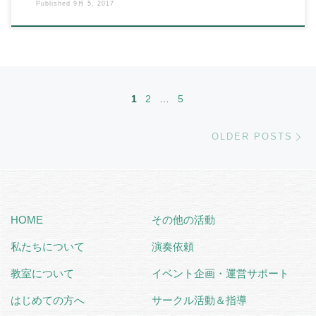
Published
9月 5, 2017
Posts navigation
1
2
…
5
Ol
OLDER POSTS
HOME
その他の活動
私たちについて
演奏依頼
教室について
イベント企画・運営サポート
はじめての方へ
サークル活動＆指導