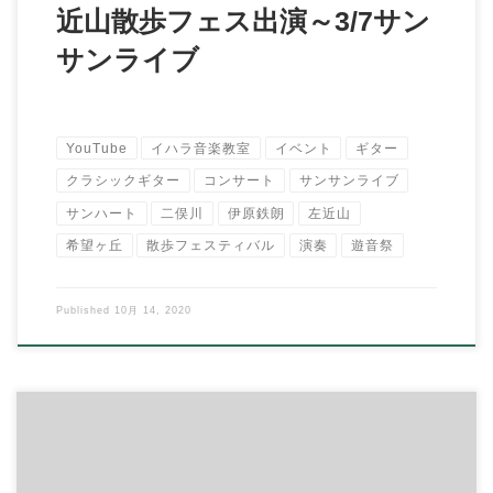
近山散歩フェス出演～3/7サン
サンライブ
YouTube
イハラ音楽教室
イベント
ギター
クラシックギター
コンサート
サンサンライブ
サンハート
二俣川
伊原鉄朗
左近山
希望ヶ丘
散歩フェスティバル
演奏
遊音祭
Published
10月 14, 2020