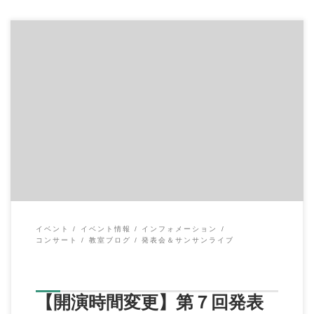
こんにちは、イハラ音楽教室の伊原鉄朗です。 ３月２日(土)
第７回イハラ音楽教室発表会 […]
イベント
イベント情報
インフォメーション
コンサート
教室ブログ
発表会＆サンサンライブ
【開演時間変更】第７回発表