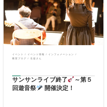
こんにちは、イハラ音楽教室の伊原鉄朗です。 先日３月７日に
サンハートホールにて、 第４回サンサンライ […]
イベント
イベント情報
インフォメーション
教室ブログ
生徒さん
サンサンライブ終了
～第５
回遊音祭
開催決定！