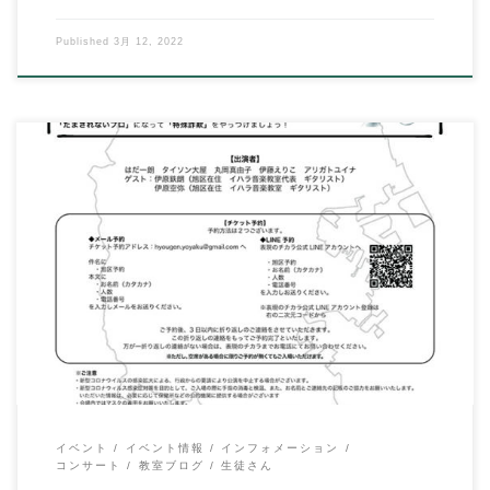
Published
3月 12, 2022
こんにちは、イハラ音楽教室の伊原鉄朗です。 当教室の白川千
穂ちゃん（さちが丘小５年生） 一昨年のGL […]
イベント
イベント情報
インフォメーション
コンサート
教室ブログ
生徒さん