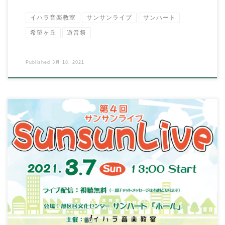
イハラ音楽教室
サンサンライブ
サンハート
希望ヶ丘
遊音祭
Published
3月 18, 2021
イハラ音楽教室の伊原鉄朗です。 ３月７日に第４回サンサンラ
イブを下記YouTube内にてライブ配信し […]