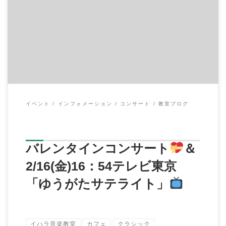
こんにちは、伊原鉄朗です。 先日、日曜日の10：00～二俣川の
サンハート音楽ホールにて […]
イベント
インフォメーション
コンサート
教室ブログ
バレンタインコンサート
＆
2/16(金)16：54テレビ東京
「ゆうがたサテライト」
イハラ音楽教室
カフェ
クラシック