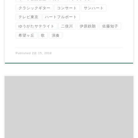
クラシックギター
コンサート
サンハート
テレビ東京
ハートフルポート
ゆうがたサテライト
二俣川
伊原鉄朗
佐藤知子
希望ヶ丘
歌
演奏
Published
2月 15, 2018
2月11日（日） 「歌とギターのバレンタインコンサート」 鉄朗先
生の1st CD発売を記念としたコン […]