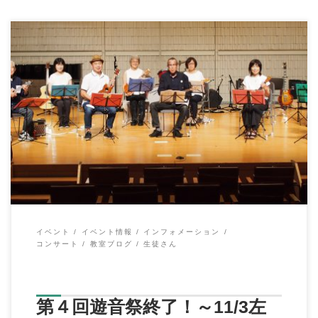
こんにちは、イハラ音楽教室の伊原鉄朗です。 遅くなりました
が、９月２０日＠瀬谷公会堂に […]
イベント
イベント情報
インフォメーション
コンサート
教室ブログ
生徒さん
第４回遊音祭終了！～11/3左